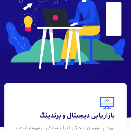
بازاریابی دیجیتال و برندینگ
لورم ایپسوم متن ساختگی با تولید سادگی نامفهوم از صنعت