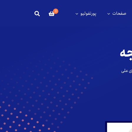
0
صفحات
پورتفولیو
جه
ای علی