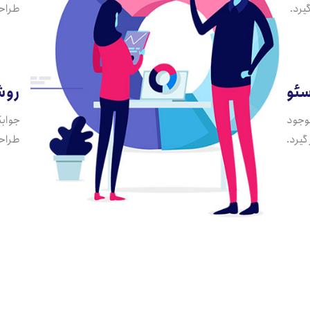
یرد.
طراحی
ئو
روش
موجود
جوابگ
گیرد.
طراحی